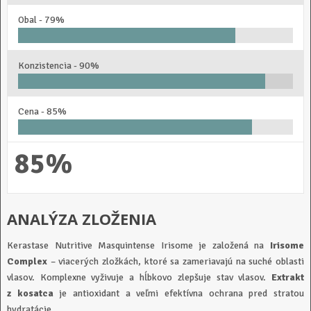
Obal -
79%
Konzistencia -
90%
Cena -
85%
85%
ANALÝZA ZLOŽENIA
Kerastase Nutritive Masquintense Irisome je založená na
Irisome
Complex
– viacerých zložkách, ktoré sa zameriavajú na suché oblasti
vlasov. Komplexne vyživuje a hĺbkovo zlepšuje stav vlasov.
Extrakt
z kosatca
je antioxidant a veľmi efektívna ochrana pred stratou
hydratácie.