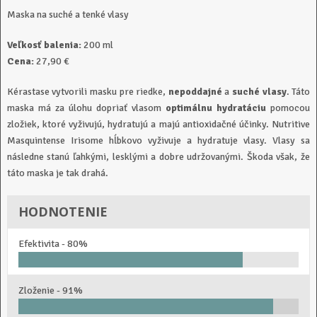
Maska na suché a tenké vlasy
Veľkosť balenia:
200 ml
Cena:
27,90 €
Kérastase vytvorili masku pre riedke,
nepoddajné
a
suché vlasy
. Táto
maska má za úlohu dopriať vlasom
optimálnu hydratáciu
pomocou
zložiek, ktoré vyživujú, hydratujú a majú antioxidačné účinky. Nutritive
Masquintense Irisome hĺbkovo vyživuje a hydratuje vlasy. Vlasy sa
následne stanú ľahkými, lesklými a dobre udržovanými. Škoda však, že
táto maska je tak drahá.
HODNOTENIE
Efektivita -
80%
Zloženie -
91%