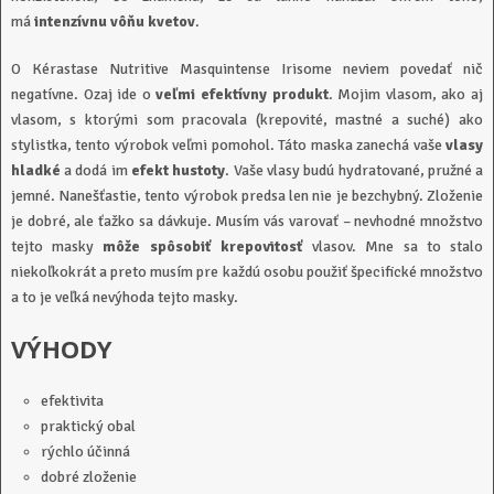
má
intenzívnu vôňu kvetov
.
O Kérastase Nutritive Masquintense Irisome neviem povedať nič
negatívne. Ozaj ide o
veľmi efektívny produkt
. Mojim vlasom, ako aj
vlasom, s ktorými som pracovala (krepovité, mastné a suché) ako
stylistka, tento výrobok veľmi pomohol. Táto maska zanechá vaše
vlasy
hladké
a dodá im
efekt hustoty
. Vaše vlasy budú hydratované, pružné a
jemné. Nanešťastie, tento výrobok predsa len nie je bezchybný. Zloženie
je dobré, ale ťažko sa dávkuje. Musím vás varovať – nevhodné množstvo
tejto masky
môže spôsobiť krepovitosť
vlasov. Mne sa to stalo
niekoľkokrát a preto musím pre každú osobu použiť špecifické množstvo
a to je veľká nevýhoda tejto masky.
VÝHODY
efektivita
praktický obal
rýchlo účinná
dobré zloženie