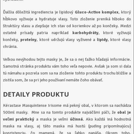
Ďalšia dôležitá ingrediencia je lipidový
Gluco-Active komplex
, ktorý
hĺbkovo vyživuje a hydratuje vlasy. Toto zloženie preniká hlboko do
štruktúry vlasu a zlepšuje ich stav od korienkov až po končeky. Medzi
ostatné prísady patria napríklad
karbohydráty
, ktoré vyživujú
končeky,
proteíny
, ktoré udržujú vlasy vyživené a
lipidy
, ktoré vlasy
chránia.
Veľkou nevýhodou tejto masky je, že sa o nej ťažko hľadajú informácie.
Samotná stránka produktu vám toho veľa nepovie. Avšak ja som si dala
tú námahu a pozrela som sa na zloženie tohto produktu trochu bližšie a
zistila som, že sa pri jeho používaní nemáte čoho obávať.
DETAILY PRODUKTU
Kérastase Masquintense Irisome má pekný obal, v ktorom sa nachádza
500ml masky. Mne sa na tomto produkte najväčšmi páči, že
obal je
veľmi praktický
a maska je veľmi
účinná
. Ako každá iná hodnotná
maska na vlasy, aj táto maska má hustú (puding pripomínajúcu)
konzistenciu, čo znamená, že sa ľahko nanáša. Okrem toho,