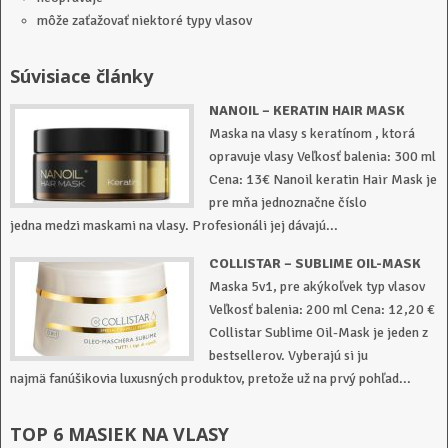
môže zaťažovať niektoré typy vlasov
Súvisiace články
NANOIL – KERATIN HAIR MASK
Maska na vlasy s keratínom , ktorá
opravuje vlasy Veľkosť balenia: 300 ml
Cena: 13€ Nanoil keratin Hair Mask je
pre mňa jednoznačne číslo
jedna medzi maskami na vlasy. Profesionáli jej dávajú...
COLLISTAR – SUBLIME OIL-MASK
Maska 5v1, pre akýkoľvek typ vlasov
Veľkosť balenia: 200 ml Cena: 12,20 €
Collistar Sublime Oil-Mask je jeden z
bestsellerov. Vyberajú si ju
najmä fanúšikovia luxusných produktov, pretože už na prvý pohľad...
TOP 6 MASIEK NA VLASY