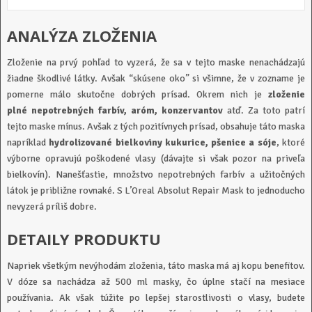
ANALÝZA ZLOŽENIA
Zloženie na prvý pohľad to vyzerá, že sa v tejto maske nenachádzajú
žiadne škodlivé látky. Avšak “skúsene oko” si všimne, že v zozname je
pomerne málo skutočne dobrých prísad. Okrem nich je
zloženie
plné nepotrebných farbív, aróm, konzervantov
atď. Za toto patrí
tejto maske mínus. Avšak z tých pozitívnych prísad, obsahuje táto maska
napríklad
hydrolizované bielkoviny kukurice, pšenice a sóje
, ktoré
výborne opravujú poškodené vlasy (dávajte si však pozor na priveľa
bielkovín). Nanešťastie, množstvo nepotrebných farbív a užitočných
látok je približne rovnaké. S L’Oreal Absolut Repair Mask to jednoducho
nevyzerá príliš dobre.
DETAILY PRODUKTU
Napriek všetkým nevýhodám zloženia, táto maska má aj kopu benefitov.
V dóze sa nachádza až 500 ml masky, čo úplne stačí na mesiace
používania. Ak však túžite po lepšej starostlivosti o vlasy, budete