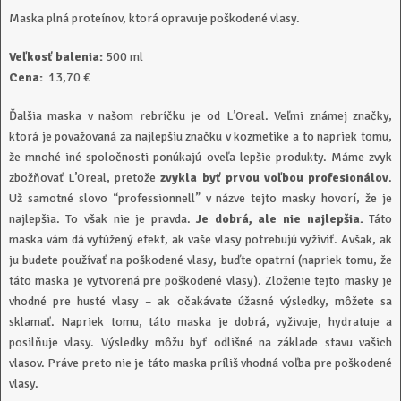
Maska plná proteínov, ktorá opravuje poškodené vlasy.
Veľkosť balenia:
500 ml
Cena:
13,70 €
Ďalšia maska v našom rebríčku je od L’Oreal. Veľmi známej značky,
ktorá je považovaná za najlepšiu značku v kozmetike a to napriek tomu,
že mnohé iné spoločnosti ponúkajú oveľa lepšie produkty. Máme zvyk
zbožňovať L’Oreal, pretože
zvykla byť prvou voľbou profesionálov
.
Už samotné slovo “professionnell” v názve tejto masky hovorí, že je
najlepšia. To však nie je pravda.
Je dobrá, ale nie najlepšia.
Táto
maska vám dá vytúžený efekt, ak vaše vlasy potrebujú vyživiť. Avšak, ak
ju budete používať na poškodené vlasy, buďte opatrní (napriek tomu, že
táto maska je vytvorená pre poškodené vlasy). Zloženie tejto masky je
vhodné pre husté vlasy – ak očakávate úžasné výsledky, môžete sa
sklamať. Napriek tomu, táto maska je dobrá, vyživuje, hydratuje a
posilňuje vlasy. Výsledky môžu byť odlišné na základe stavu vašich
vlasov. Práve preto nie je táto maska príliš vhodná voľba pre poškodené
vlasy.