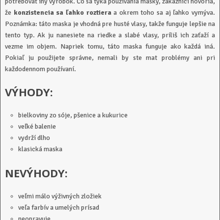
potrebovať iný výrobok. Čo sa týka používania masky, zákazníci hovoria,
že
konzistencia sa ľahko roztiera
a okrem toho sa aj ľahko vymýva.
Poznámka: táto maska je vhodná pre husté vlasy, takže funguje lepšie na
tento typ. Ak ju nanesiete na riedke a slabé vlasy, príliš ich zaťaží a
vezme im objem. Napriek tomu, táto maska funguje ako každá iná.
Pokiaľ ju použijete správne, nemali by ste mat problémy ani pri
každodennom používaní.
VÝHODY:
bielkoviny zo sóje, pšenice a kukurice
veľké balenie
vydrží dlho
klasická maska
NEVÝHODY:
veľmi málo výživných zložiek
veľa farbív a umelých prísad
neopravuje